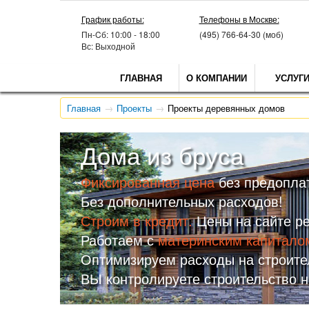
График работы:
Телефоны в Москве:
Пн-Cб: 10:00 - 18:00
(495) 766-64-30 (моб)
Вс: Выходной
ГЛАВНАЯ
О КОМПАНИИ
УСЛУГ
Главная
Проекты
Проекты деревянных домов
Дома из бруса
Фиксированная цена
без предопла
Без дополнительных расходов!
Строим в кредит.
Цены на сайте р
Работаем с
материнским капитало
Оптимизируем расходы на строите
ВЫ контролируете строительство н