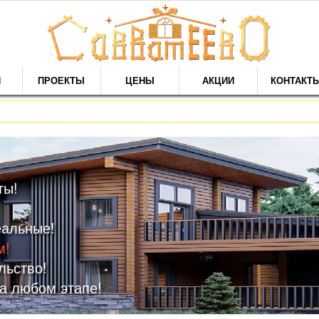
И
ПРОЕКТЫ
ЦЕНЫ
АКЦИИ
КОНТАКТ
ты!
еальные!
м!
льство!
а любом этапе!