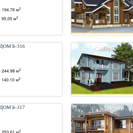
2
:
194.76 м
2
:
95.05 м
ДОМ Б-316
2
:
244.98 м
2
:
140.10 м
ДОМ Б-317
2
:
253.61 м