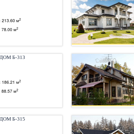
2
:
213.60 м
2
:
78.00 м
ДОМ Б-313
2
:
186.21 м
2
:
88.57 м
ДОМ Б-315