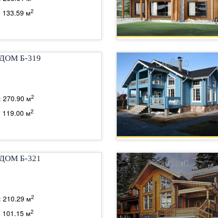
2
:
133.59 м
ДОМ Б-319
2
:
270.90 м
2
:
119.00 м
ДОМ Б-321
2
:
210.29 м
2
:
101.15 м