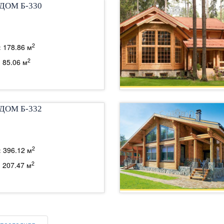
ДОМ Б-330
2
:
178.86 м
2
:
85.06 м
ДОМ Б-332
2
:
396.12 м
2
:
207.47 м
последняя »