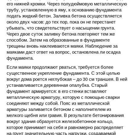
его нижней кромки. Через полудюймовую металлическую
трубу, установленную в яму, к основанию фундамента
подать жидкий бетон. Заливка бетона осуществляется
около двух часов: до тех пор, пока он не перестанет
убывать, что свидетельствует о насыщении грунта.
Через двое суток заливку бетона повторяют тем же
способом. Затем на образованные в фундаменте
трещины вновь наклеиваются маяки. Наблюдение за
маяками даст ответ на вопрос, остановлена ли осадка
фундамента.
Если маяки продолжают рваться, требуется более
существенное укрепление фундамента. С этой целью
вокруг дома роется неглубокая – до 30 см траншея. В ней
устанавливается деревянная опалубка. Старый
фундамент армируется: в его стенки вставляют
металлическую арматуру, которую с помощью сварки
соединяют между собой. Пояс из металлической
арматуры заливается бетоном с наполнителем из
мелкого щебня или гравия. В результате бетонирования
вокруг здания образуется железобетонное кольцо,
которое принимает на себя и равномерно распределяет
на грунт значительную часть нагрузки, создаваемой