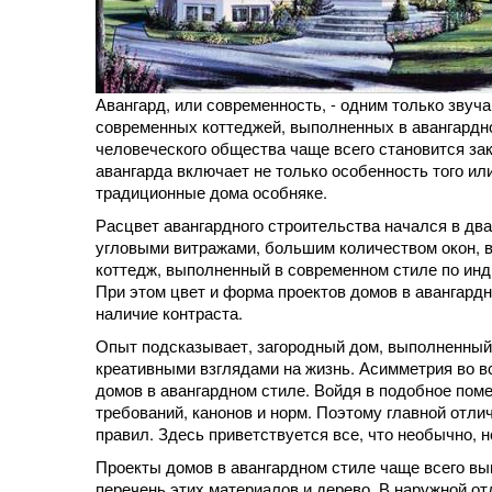
Авангард, или современность, - одним только звуч
современных коттеджей, выполненных в авангардно
человеческого общества чаще всего становится за
авангарда включает не только особенность того или
традиционные дома особняке.
Расцвет авангардного строительства начался в два
угловыми витражами, большим количеством окон, в
коттедж, выполненный в современном стиле по инди
При этом цвет и форма проектов домов в авангардн
наличие контраста.
Опыт подсказывает, загородный дом, выполненный 
креативными взглядами на жизнь. Асимметрия во вс
домов в авангардном стиле. Войдя в подобное помещ
требований, канонов и норм. Поэтому главной отли
правил. Здесь приветствуется все, что необычно, н
Проекты домов в авангардном стиле чаще всего в
перечень этих материалов и дерево. В наружной о