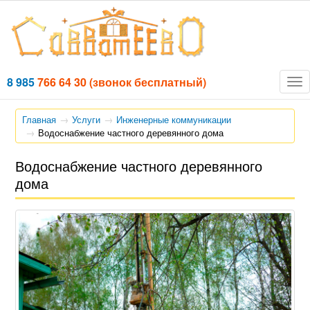
8 985
766 64 30
(звонок бесплатный)
Tog
nav
Главная
Услуги
Инженерные коммуникации
Водоснабжение частного деревянного дома
Водоснабжение частного деревянного
дома