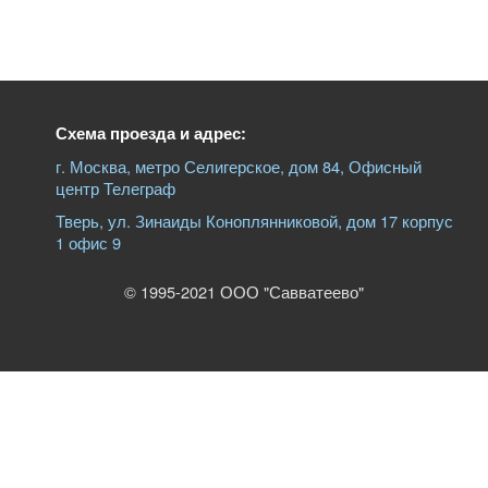
Схема проезда и адрес:
г. Москва, метро Селигерское, дом 84, Офисный
центр Телеграф
Тверь, ул. Зинаиды Коноплянниковой, дом 17 корпус
1 офис 9
© 1995-2021 ООО "Савватеево"