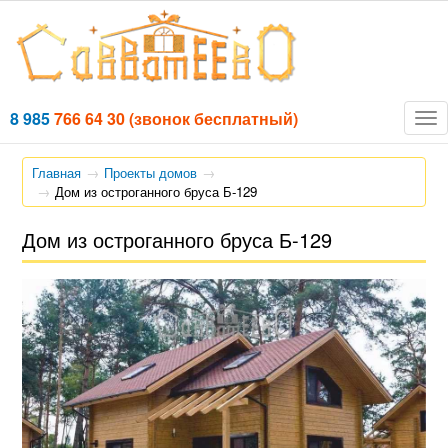
8 985
766 64 30
(звонок бесплатный)
Tog
nav
Главная
Проекты домов
Дом из остроганного бруса Б-129
Дом из остроганного бруса Б-129