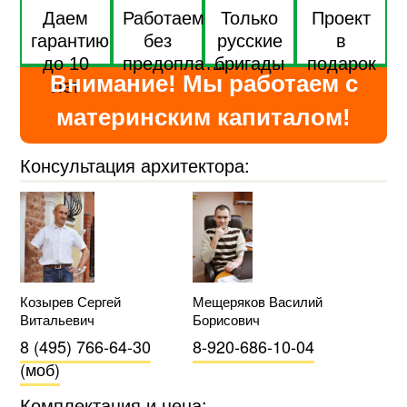
Даем
Работаем
Только
Проект
гарантию
без
русские
в
до 10
предоплаты
бригады
подарок
Внимание! Мы работаем с
лет
материнским капиталом!
Консультация архитектора:
Козырев Сергей
Мещеряков Василий
Витальевич
Борисович
8 (495) 766-64-30
8-920-686-10-04
(моб)
Комплектация и цена: