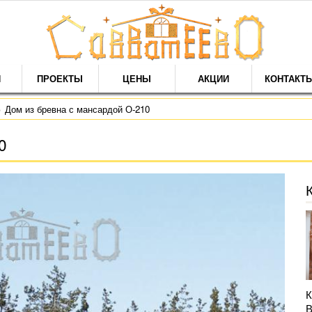
И
ПРОЕКТЫ
ЦЕНЫ
АКЦИИ
КОНТАКТ
Дом из бревна с мансардой О-210
0
К
В