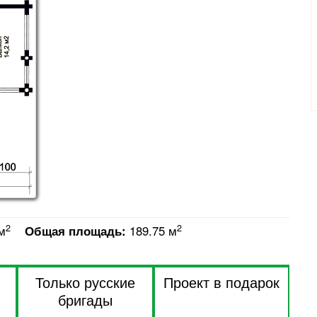
2
2
м
Общая площадь:
189.75 м
Только русские
Проект в подарок
бригады