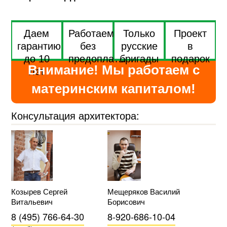
Даем
Работаем
Только
Проект
гарантию
без
русские
в
до 10
предоплаты
бригады
подарок
Внимание! Мы работаем с
лет
материнским капиталом!
Консультация архитектора:
Козырев Сергей
Мещеряков Василий
Витальевич
Борисович
8 (495) 766-64-30
8-920-686-10-04